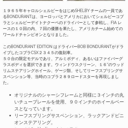
１９６５年キャロルシェルビーをはじめSHELBY チームの一員であ
るBONDURANTは、ヨーロッパとアメリカにおいてシェルビーコブ
ラとシェルビーデイトナクーペのドライバーとして参戦し、FIA レ
ースの１０回の内、７回の優勝を果たし、アメリカチーム始めての
ワールドチャンピオンとなりました。
このBONDURANT EDITION はドライバーBOB BONDURANTがドラ
イブしたコブラCSX２３４５の復刻車。
５０台の限定モデルであり、アルミボディ、あるいはファイバーグ
ラスボディを選択できます。ウィンドウスクリーン、１６“のウッド
リムステアリングホイール、ゲージ類、そしてリーフスプリングサ
スペンション等、当時のコブラ２８９ロードスターを再現しまし
た。
オリジナルのシャーシフレームと同様に３インチの丸
いチューブレールを使用、９０インチのホイールベー
スとなっています。
リーフスプリングサスペンション、ラックアンドピニ
オンステアリング。