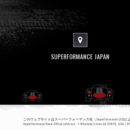
SUPERFORMANCE JAPAN
このウェブサイトはスーパーフォーマンス社
（Superformance LLC)
に
Superformance Head Office address : 1 Whatney Irvine CA 92618, USA /